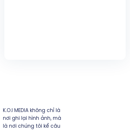
TRỤ SỞ CHÍNH
K.O.I MEDIA không chỉ là
TP. Đồng Xoài, tỉnh Bình
nơi ghi lại hình ảnh, mà
Phước
là nơi chúng tôi kể câu