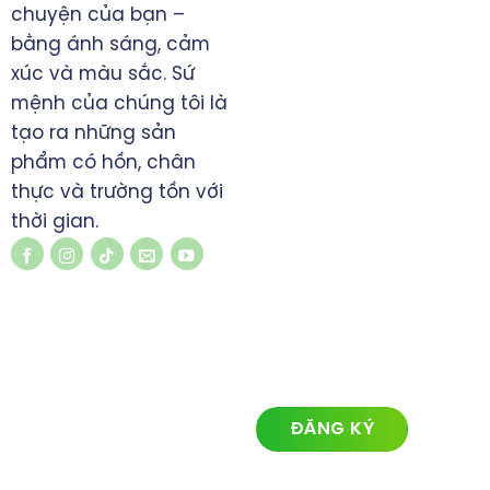
0828 397993
chuyện của bạn –
manhninh.itvn@gmail.com
bằng ánh sáng, cảm
www.koimedia.net
xúc và màu sắc. Sứ
mệnh của chúng tôi là
tạo ra những sản
phẩm có hồn, chân
thực và trường tồn với
thời gian.
LIÊN KẾT NHANH
ĐĂNG KÝ NHẬN TIN
Về chúng tôi
Lĩnh vực hoạt động
Dự án
Tin tức
Liên hệ