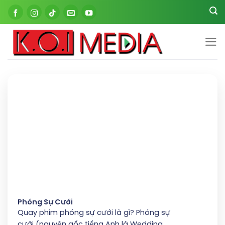
Skip
to
content
Phóng Sự Cưới
Quay phim phóng sự cưới là gì? Phóng sự
cưới (nguyên gốc tiếng Anh là Wedding...