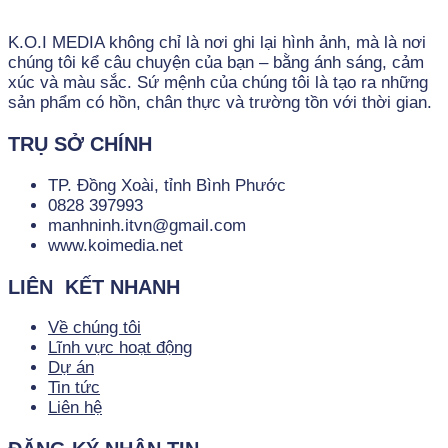
K.O.I MEDIA không chỉ là nơi ghi lại hình ảnh, mà là nơi
chúng tôi kể câu chuyện của bạn – bằng ánh sáng, cảm
xúc và màu sắc. Sứ mệnh của chúng tôi là tạo ra những
sản phẩm có hồn, chân thực và trường tồn với thời gian.
TRỤ SỞ CHÍNH
TP. Đồng Xoài, tỉnh Bình Phước
0828 397993
manhninh.itvn@gmail.com
www.koimedia.net
LIÊN KẾT NHANH
Về chúng tôi
Lĩnh vực hoạt động
Dự án
Tin tức
Liên hệ