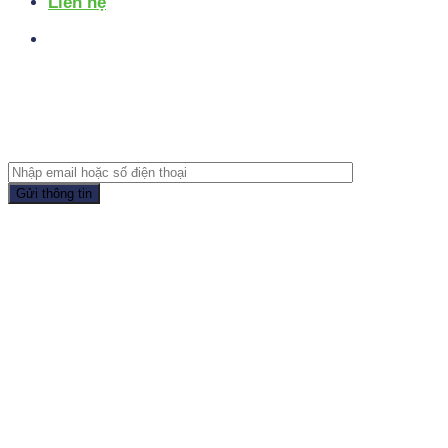
Liên hệ
Đồng hành cùng doanh nghiệp
Vui lòng để lại Email hoặc Số điện thoại, K.O.I MEDIA
có ưu đãi lớn dành tặng bạn