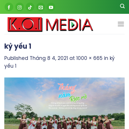
Skip
to
content
kỷ yếu 1
Published
Tháng 8 4, 2021
at
1000 × 665
in
kỷ
yếu 1