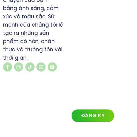
chuyện của bạn –
manhninh.itvn@gmail.com
bằng ánh sáng, cảm
www.koimedia.net
xúc và màu sắc. Sứ
mệnh của chúng tôi là
tạo ra những sản
phẩm có hồn, chân
thực và trường tồn với
thời gian.
LIÊN KẾT NHANH
ĐĂNG KÝ NHẬN TIN
Về chúng tôi
Lĩnh vực hoạt động
Dự án
Tin tức
Liên hệ