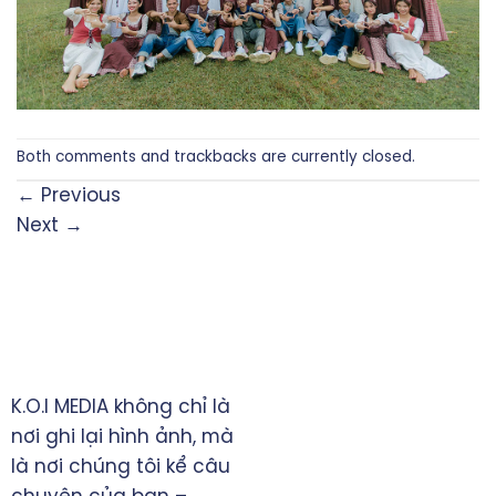
Both comments and trackbacks are currently closed.
←
Previous
Next
→
TRỤ SỞ CHÍNH
K.O.I MEDIA không chỉ là
TP. Đồng Xoài, tỉnh Bình
nơi ghi lại hình ảnh, mà
Phước
là nơi chúng tôi kể câu
0828 397993