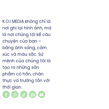
TRỤ SỞ CHÍNH
K.O.I MEDIA không chỉ là
TP. Đồng Xoài, tỉnh Bình
nơi ghi lại hình ảnh, mà
Phước
là nơi chúng tôi kể câu
0828 397993
chuyện của bạn –
manhninh.itvn@gmail.com
bằng ánh sáng, cảm
www.koimedia.net
xúc và màu sắc. Sứ
mệnh của chúng tôi là
tạo ra những sản
phẩm có hồn, chân
thực và trường tồn với
thời gian.
LIÊN KẾT NHANH
ĐĂNG KÝ NHẬN TIN