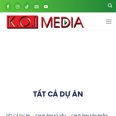
Skip
to
content
DỰ ÁN
TRANG CHỦ
/ DỰ ÁN
TẤT CẢ DỰ ÁN