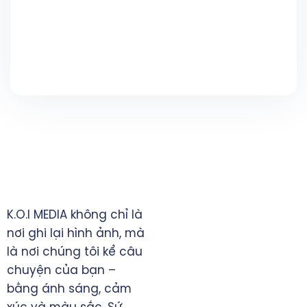
TRỤ SỞ CHÍNH
K.O.I MEDIA không chỉ là
TP. Đồng Xoài, tỉnh Bình
nơi ghi lại hình ảnh, mà
Phước
là nơi chúng tôi kể câu
0828 397993
chuyện của bạn –
manhninh.itvn@gmail.com
bằng ánh sáng, cảm
www.koimedia.net