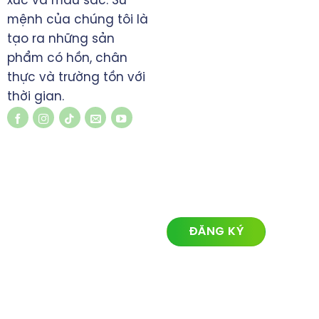
xúc và màu sắc. Sứ
mệnh của chúng tôi là
tạo ra những sản
phẩm có hồn, chân
thực và trường tồn với
thời gian.
LIÊN KẾT NHANH
ĐĂNG KÝ NHẬN TIN
Về chúng tôi
Lĩnh vực hoạt động
Dự án
Tin tức
Liên hệ