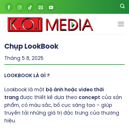
Skip
to
content
Chụp LookBook
Tháng 5 8, 2025
LOOKBOOK LÀ GÌ ?
Lookbook là một
bộ ảnh hoặc video thời
trang
được thiết kế dựa theo
concept
của sản
phẩm, có màu sắc, bố cục sáng tạo – giúp
truyền tải những giá trị đặc trưng của thương
hiệu.