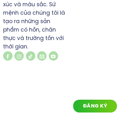
www.koimedia.net
xúc và màu sắc. Sứ
mệnh của chúng tôi là
tạo ra những sản
phẩm có hồn, chân
thực và trường tồn với
thời gian.
LIÊN KẾT NHANH
ĐĂNG KÝ NHẬN TIN
Về chúng tôi
Lĩnh vực hoạt động
Dự án
Tin tức
Liên hệ