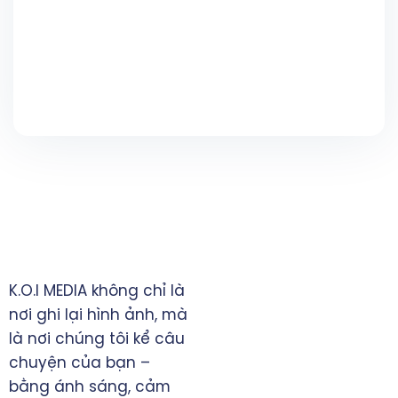
TRỤ SỞ CHÍNH
K.O.I MEDIA không chỉ là
TP. Đồng Xoài, tỉnh Bình
nơi ghi lại hình ảnh, mà
Phước
là nơi chúng tôi kể câu
0828 397993
chuyện của bạn –
manhninh.itvn@gmail.com
bằng ánh sáng, cảm