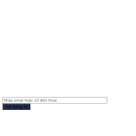
Đồng hành cùng doanh nghiệp
Vui lòng để lại Email hoặc Số điện thoại, K.O.I MEDIA
có ưu đãi lớn dành tặng bạn