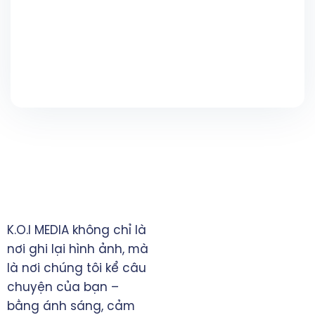
TRỤ SỞ CHÍNH
K.O.I MEDIA không chỉ là
TP. Đồng Xoài, tỉnh Bình
nơi ghi lại hình ảnh, mà
Phước
là nơi chúng tôi kể câu
0828 397993
chuyện của bạn –
manhninh.itvn@gmail.com
bằng ánh sáng, cảm