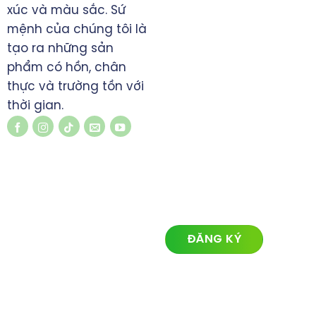
www.koimedia.net
xúc và màu sắc. Sứ
mệnh của chúng tôi là
tạo ra những sản
phẩm có hồn, chân
thực và trường tồn với
thời gian.
LIÊN KẾT NHANH
ĐĂNG KÝ NHẬN TIN
Về chúng tôi
Lĩnh vực hoạt động
Dự án
Tin tức
Liên hệ