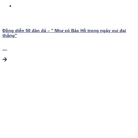
Đồng diễn 50 đàn đá – ” Như có Bác Hồ trong ngày vui đại
thắng”
...